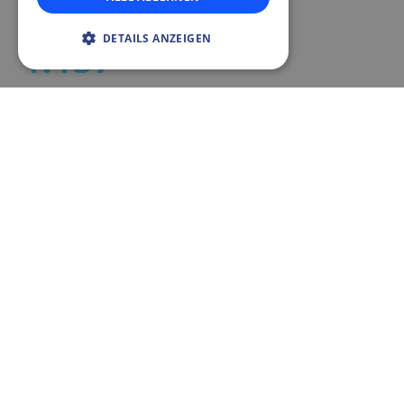
Anlagen weltweit
DETAILS ANZEIGEN
1.197
Mio. € Umsatz im GJ 2024/25
50
Länder mit Niederlassungen weltweit