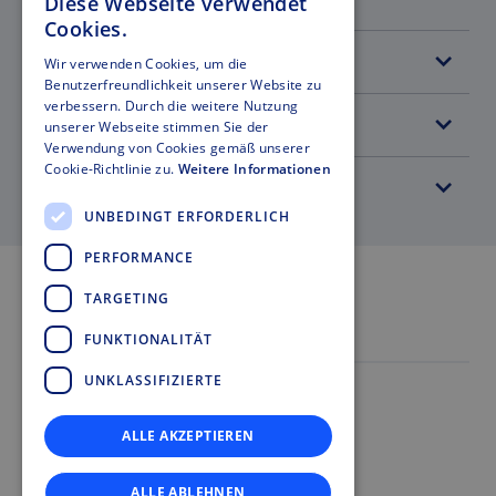
Diese Webseite verwendet
GERMAN
Cookies.
ENGLISH
Urbane Mobilität
Wir verwenden Cookies, um die
Benutzerfreundlichkeit unserer Website zu
ITALIAN
verbessern. Durch die weitere Nutzung
Point of Interest
unserer Webseite stimmen Sie der
FRENCH
Verwendung von Cookies gemäß unserer
Cookie-Richtlinie zu.
Weitere Informationen
SPANISH
Materialtransport
UNBEDINGT ERFORDERLICH
PERFORMANCE
TARGETING
DATEN & FAKTEN
FUNKTIONALITÄT
UNKLASSIFIZIERTE
Doppelmayr Group
ALLE AKZEPTIEREN
15.700
ALLE ABLEHNEN